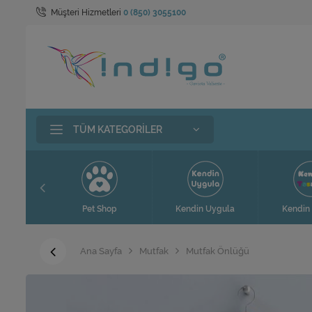
Müşteri Hizmetleri
0 (850) 3055100
TÜM KATEGORILER
t
Pet Shop
Kendin Uygula
Kendin 
Ana Sayfa
Mutfak
Mutfak Önlüğü