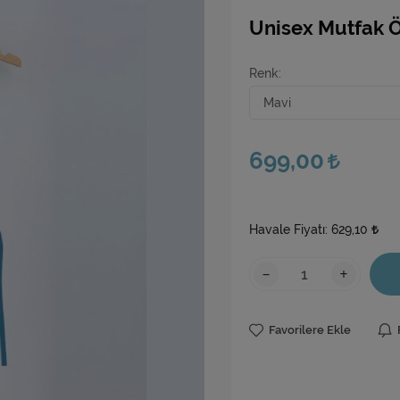
Unisex Mutfak 
Renk
699,00
Havale Fiyatı:
629,10
-
+
Favorilere Ekle