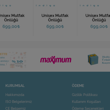
nisex Mutfak
Unisex Mutfak
Unisex Mutf
Önlüğü
Önlüğü
Önlüğü
699,00
699,00
699,00
KURUMSAL
ÖDEME
Hakkımızda
Gizlilik Politikası
ISO Belgelerimiz
Kullanım Koşulları
CE Belgemiz
Ödeme Seçenekleri