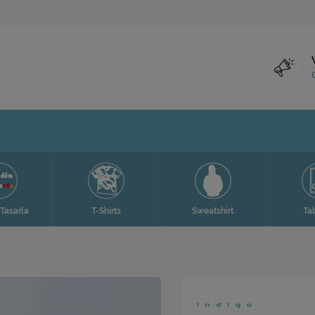
Tasarla
T-Shirts
Sweatshirt
Ta