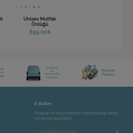
ak
Unisex Mutfak
Önlüğü
699,00
E-Bülten
Fırsatlar ve duyurularımız hakkında bilgi sahibi
olmak için kaydolun!