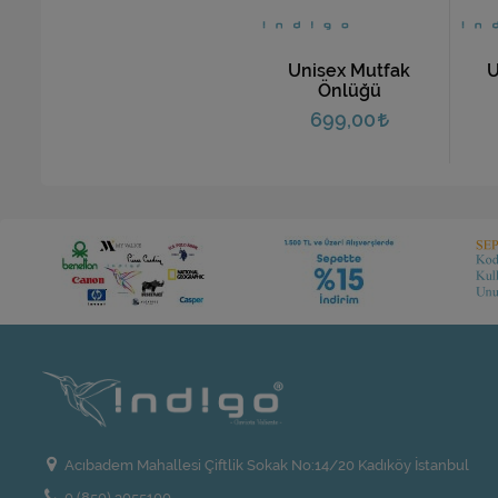
Unisex Mutfak
U
Önlüğü
699,00
Acıbadem Mahallesi Çiftlik Sokak No:14/20 Kadıköy İstanbul
0 (850) 3055100