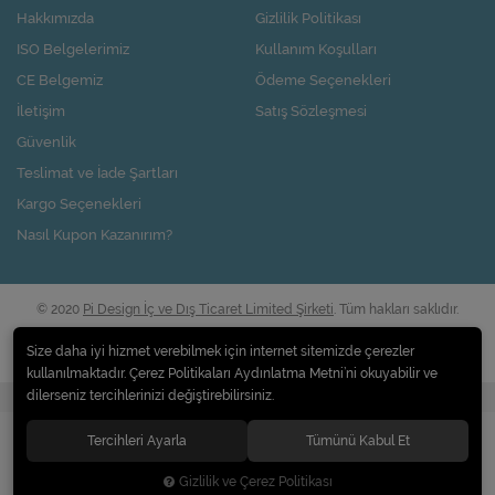
Hakkımızda
Gizlilik Politikası
ISO Belgelerimiz
Kullanım Koşulları
CE Belgemiz
Ödeme Seçenekleri
İletişim
Satış Sözleşmesi
Güvenlik
Teslimat ve İade Şartları
Kargo Seçenekleri
Nasıl Kupon Kazanırım?
© 2020
Pi Design İç ve Dış Ticaret Limited Şirketi
. Tüm hakları saklıdır.
Size daha iyi hizmet verebilmek için internet sitemizde çerezler
kullanılmaktadır. Çerez Politikaları Aydınlatma Metni’ni okuyabilir ve
dilerseniz tercihlerinizi değiştirebilirsiniz.
®
Hipotenüs
Yeni Nesil E-Ticaret Sistemleri ile Hazırlanmıştır.
Tercihleri Ayarla
Tümünü Kabul Et
Gizlilik ve Çerez Politikası