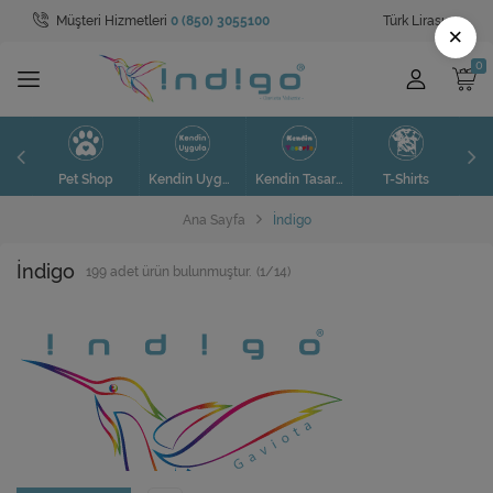
Müşteri Hizmetleri
0 (850) 3055100
Türk Lirası
Tüm Kategoriler
×
Pet Shop
SAAT
S
Pet Shop
Kendin Uygula
Kendin Tasarla
T-Shirts
Sweatshirt
Ana Sayfa
İndigo
Kendin Uygula
İndigo
199
adet ürün bulunmuştur.
(1/14)
Kendin Tasarla
T-Shirt
Tablolar
Valizler
Toptan Satış