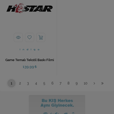
Game Temalı Tekstil Baskı Filmi
139,99
1
2
3
4
5
6
7
8
9
10