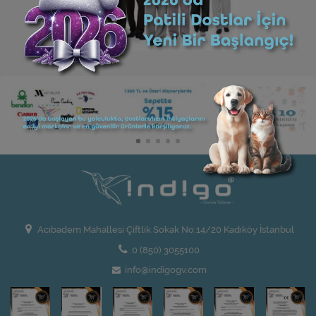
Acıbadem Mahallesi Çiftlik Sokak No:14/20 Kadıköy İstanbul
0 (850) 3055100
info@indigogv.com