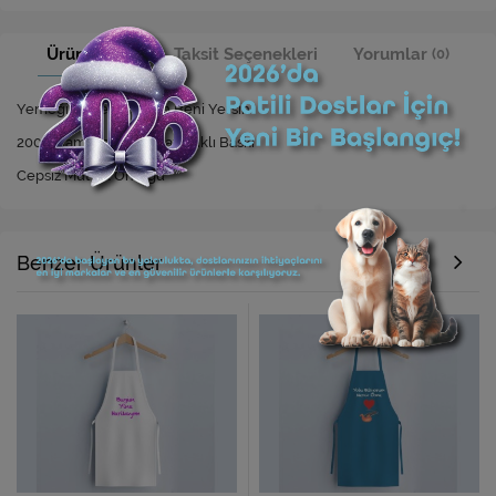
Ürün Bilgisi
Taksit Seçenekleri
Yorumlar
(0)
Yemeği Beğenmezsen Beni Yersin
200 Yıkamaya Kadar Dayanıklı Baskı
Cepsiz Mutfak Önlüğü
Benzer Ürünler