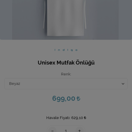
Ev Hediyeleri
Yeni İş Hediyeleri
Mutfak
Unisex Mutfak Önlüğü
Renk
699,00
Havale Fiyatı:
629,10
-
+