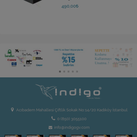
490,00
Acıbadem Mahallesi Çiftlik Sokak No:14/20 Kadıköy İstanbul
0 (850) 3055100
info@indigogv.com