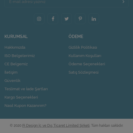
KURUMSAL
ÖDEME
Hakkımızda
Gizlilik Politikası
ISO Belgelerimiz
Kullanım Koşulları
CE Belgemiz
Ödeme Seçenekleri
İletişim
Satış Sözleşmesi
Güvenlik
Teslimat ve İade Şartları
Kargo Seçenekleri
Nasıl Kupon Kazanırım?
© 2020
Pi Design İç ve Dış Ticaret Limited Şirketi
. Tüm hakları saklıdır.