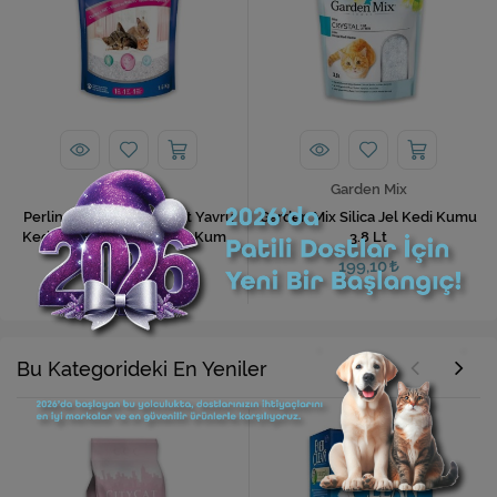
Perlinette
Garden Mix
Perlinette Kitten Rodent Yavru
Garden Mix Silica Jel Kedi Kumu
Kedi ve Kemirgen Kristal Kumu
3.8 Lt
1.5 Kg
280,00
199,10
Bu Kategorideki En Yeniler