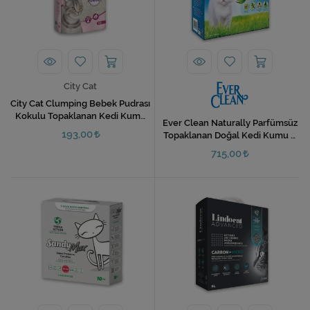
Ev Hediyeleri
Yeni İş Hediyeleri
Mutfak
City Cat
City Cat Clumping Bebek Pudrası
Kokulu Topaklanan Kedi Kumu
Ever Clean Naturally Parfümsüz
10 Lt
193,00
Topaklanan Doğal Kedi Kumu 6
Lt
715,00