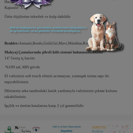
Hacim: 13 lt
Kapasite: 3 kg
Ürün ölçülerine tekerlek ve kulp dahildir
Renkler:
Antrasit,Bordo,Gold,Gri,Mavi,Mürdüm,Rose Gold,Siyah,Yeşil
Makyaj Çantalarında şifreli kilit sistemi bulunmamaktadır
14'' Geniş iç hacim.
%100 saf, ABS gövde
El valizinizi soft touch elinizi acıtmayan, yumuşak tutma sapı ile
taşıyabilirsiniz
Dilerseniz arka tarafındaki lastik yardımıyla valizinizin çekme koluna
takabilirsiniz.
İşçilik ve üretim hatalarına karşı 2 yıl garantilidir.