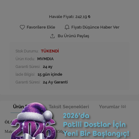
Havale Fiyatı:
242,19
Favorilere Ekle
Fiyatı Düşünce Haber Ver
Bu Ürünü Paylaş
Stok Durumu:
TÜKENDİ
Ürün Kodu:
MVMDIA
Garanti Süresi:
24 ay
İade Bilgisi:
Garanti Süresi:
24 Ay Garanti
Ürün Bilgisi
Taksit Seçenekleri
Yorumlar
(0)
ÖLÇÜ ve AĞIRLIK
Makyaj Çantası:25x30x17cm 850gr