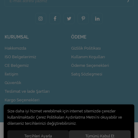
KURUMSAL
ÖDEME
Hakkımızda
Gizlilik Politikası
ISO Belgelerimiz
Kullanım Koşulları
CE Belgemiz
Ödeme Seçenekleri
İletişim
Satış Sözleşmesi
Güvenlik
Teslimat ve İade Şartları
Kargo Seçenekleri
Nasıl Kupon Kazanırım?
Size daha iyi hizmet verebilmek için internet sitemizde çerezler
kullanılmaktadır. Çerez Politikaları Aydınlatma Metni’ni okuyabilir ve
dilerseniz tercihlerinizi değiştirebilirsiniz.
© 2020
Pi Design İç ve Dış Ticaret Limited Şirketi
. Tüm hakları saklıdır.
Tercihleri Ayarla
Tümünü Kabul Et