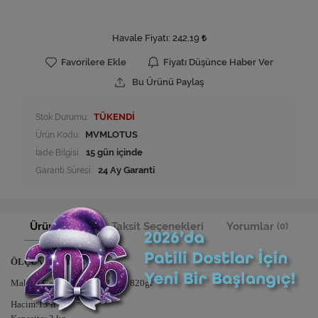
Havale Fiyatı:
242,19
Favorilere Ekle
Fiyatı Düşünce Haber Ver
Bu Ürünü Paylaş
Stok Durumu:
TÜKENDİ
Ürün Kodu:
MVMLOTUS
İade Bilgisi:
Garanti Süresi:
24 Ay Garanti
Ürün Bilgisi
Taksit Seçenekleri
Yorumlar
(0)
ÖLÇÜ ve AĞIRLIK
Makyaj Çantası: 25x30x18cm 820gr
Hacim:13 lt