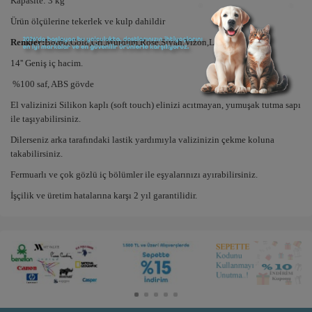
Kapasite: 3 kg
Ürün ölçülerine tekerlek ve kulp dahildir
Renkler:
Bordo,Gold,Gri,Mürdüm,Rose,Siyah,Vizon,Lacivert
14'' Geniş iç hacim.
%100 saf, ABS gövde
El valizinizi Silikon kaplı (soft touch) elinizi acıtmayan, yumuşak tutma sapı
ile taşıyabilirsiniz.
Dilerseniz arka tarafındaki lastik yardımıyla valizinizin çekme koluna
takabilirsiniz.
Fermuarlı ve çok gözlü iç bölümler ile eşyalarınızı ayırabilirsiniz.
İşçilik ve üretim hatalarına karşı 2 yıl garantilidir.