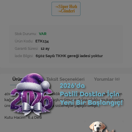
Stok Durumu:
VAR
Ürün Kodu:
ETK134
Garanti Süresi:
12 ay
İade Bilgisi:
Ürün Bilgisi
Taksit Seçenekleri
Yorumlar
(0)
40x40x12cm [Boy*En*Yükseklik] olup; 2 adet kraft ve 1 adet saman
kağıdın birleştirilmesiyle oluşturulmuş e dalga oluklu mukavvadan
üretilerek, kenarları 4 nokta sistemiyle yapıştırılmıştır.
Kutu Hacim : 6,4 Desi