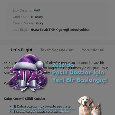
Stok Durumu:
VAR
Ürün Kodu:
ETK103
Garanti Süresi:
12 ay
İade Bilgisi:
Ürün Bilgisi
Taksit Seçenekleri
Yorumlar
(0)
16*8*3cm [Boy
*
En*Yükseklik] ebatlarında olup, bir adet beyaz, bir
adet saman ve bir adet kraft kağıdın birleştirilmesiyle oluşturulmuş
oluklu mukavvadan üretilmiştir.
Kutu Hacim : 0,13 Desi
Kalıp Kesimli Kilitli Kutular:
E Dalga oluklu mukavva ile üretilirler.
Kurulumu çok rahat ve pratiktir.