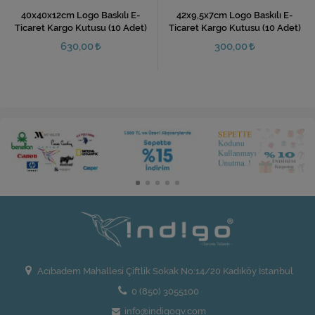
40x40x12cm Logo Baskılı E-
42x9,5x7cm Logo Baskılı E-
Ticaret Kargo Kutusu (10 Adet)
Ticaret Kargo Kutusu (10 Adet)
630,00
300,00
Acıbadem Mahallesi Çiftlik Sokak No:14/20 Kadıköy İstanbul
0 (850) 3055100
info@indigogv.com