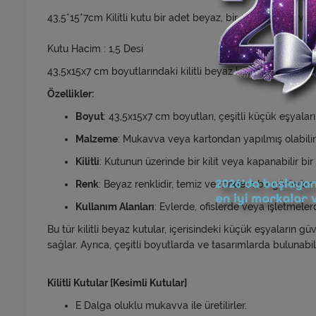
43,5*15*7cm Kilitli kutu bir adet beyaz, bir adet saman ve b
Kutu Hacim : 1,5 Desi
43,5x15x7 cm boyutlarındaki kilitli beyaz kutu, genellikle
Özellikler:
Boyut
: 43,5x15x7 cm boyutları, çeşitli küçük eşyaları
Malzeme
: Mukavva veya kartondan yapılmış olabilir
Kilitli
: Kutunun üzerinde bir kilit veya kapanabilir bi
Renk
: Beyaz renklidir, temiz ve modern bir görünüm 
Kullanım Alanları
: Evlerde, ofislerde veya işletmele
Bu tür kilitli beyaz kutular, içerisindeki küçük eşyaların gü
sağlar. Ayrıca, çeşitli boyutlarda ve tasarımlarda bulunabili
Kilitli Kutular [Kesimli Kutular]
E Dalga oluklu mukavva ile üretilirler.