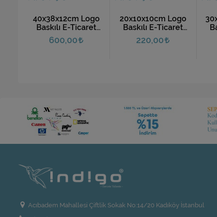
Logo
40x38x12cm Logo
20x10x10cm Logo
30
ret
Baskılı E-Ticaret
Baskılı E-Ticaret
Ba
(10
Kargo Kutusu (10
Kargo Kutusu (10
Ka
600,00
220,00
Adet)
Adet)
Acıbadem Mahallesi Çiftlik Sokak No:14/20 Kadıköy İstanbul