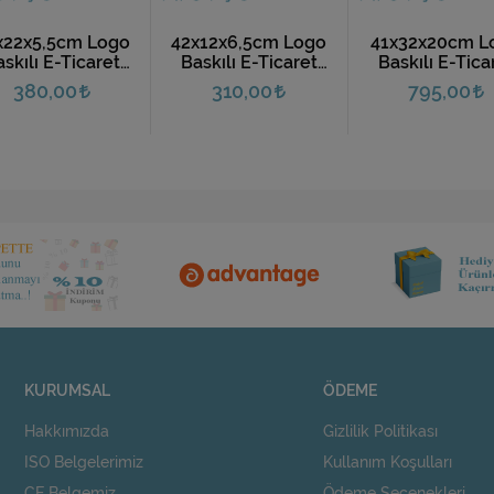
x22x5,5cm Logo
42x12x6,5cm Logo
41x32x20cm L
skılı E-Ticaret
Baskılı E-Ticaret
Baskılı E-Tica
rgo Kutusu (10
Kargo Kutusu (10
Kargo Kutusu 
380,00
310,00
795,00
Adet)
Adet)
Adet)
KURUMSAL
ÖDEME
Hakkımızda
Gizlilik Politikası
ISO Belgelerimiz
Kullanım Koşulları
CE Belgemiz
Ödeme Seçenekleri