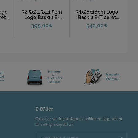
ogo
32,5x21,5x11,5cm
34x26x18cm Logo
17x
ret
Logo Baskılı E-
Baskılı E-Ticaret
Ba
(10
Ticaret Kargo
Kargo Kutusu (10
Ka
395,00
540,00
Kutusu (10 Adet)
Adet)
E-Bülten
Fırsatlar ve duyurularımız hakkında bilgi sahibi
olmak için kaydolun!