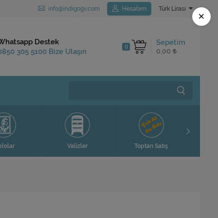
info@indigogv.com
Hesabım
Türk Lirası
×
Kargo Bedava
Whatsapp Destek
Sepetim
0
1.250 TL ve Üzeri
0850 305 5100 Bize Ulaşın
0,00
Siparişlerinizde
Ev H
blolar
Valizler
Toptan Satış