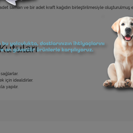
 adet saman ve bir adet kraft kağıdın birleştirilmesiyle oluşturulmuş
Kutuları
sağlarlar.
k için idealdirler.
a yapılır.