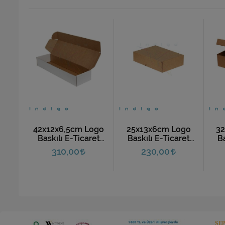
ogo
42x12x6,5cm Logo
25x13x6cm Logo
3
ret
Baskılı E-Ticaret
Baskılı E-Ticaret
Ba
(10
Kargo Kutusu (10
Kargo Kutusu (10
Ka
310,00
230,00
Adet)
Adet)