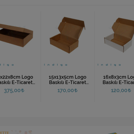
2x22x8cm Logo
15x13x5cm Logo
16x8x3cm Lo
skılı E-Ticaret
Baskılı E-Ticaret
Baskılı E-Tica
rgo Kutusu (10
Kargo Kutusu (10
Kargo Kutusu 
375,00
170,00
120,00
Adet)
Adet)
Adet)