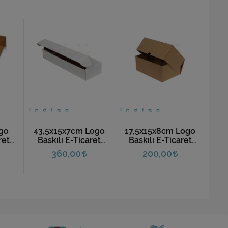
go
43,5x15x7cm Logo
17,5x15x8cm Logo
24
ret
Baskılı E-Ticaret
Baskılı E-Ticaret
L
(10
Kargo Kutusu (10
Kargo Kutusu (10
360,00
200,00
Adet)
Adet)
Ku