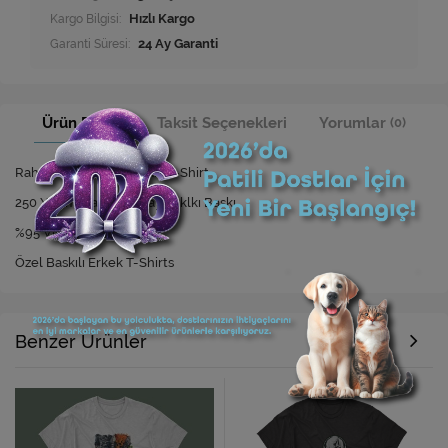
Kargo Bilgisi:
Hızlı Kargo
Garanti Süresi:
24 Ay Garanti
Ürün Bilgisi
Taksit Seçenekleri
Yorumlar
(0)
Rahat Kesim Özel Baskılı T-Shirt
250 Yıkamaya Kadar Dayanıklkı Baskı
%95 Viskon %5 Elastan
Özel Baskılı Erkek T-Shirts
Benzer Ürünler