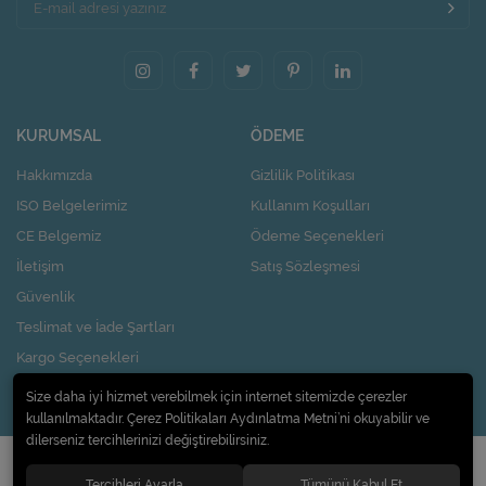
KURUMSAL
ÖDEME
Hakkımızda
Gizlilik Politikası
ISO Belgelerimiz
Kullanım Koşulları
CE Belgemiz
Ödeme Seçenekleri
İletişim
Satış Sözleşmesi
Güvenlik
Teslimat ve İade Şartları
Kargo Seçenekleri
Nasıl Kupon Kazanırım?
Size daha iyi hizmet verebilmek için internet sitemizde çerezler
kullanılmaktadır. Çerez Politikaları Aydınlatma Metni’ni okuyabilir ve
dilerseniz tercihlerinizi değiştirebilirsiniz.
© 2020
Pi Design İç ve Dış Ticaret Limited Şirketi
. Tüm hakları saklıdır.
Tercihleri Ayarla
Tümünü Kabul Et