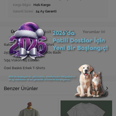
Kargo Bilgisi:
Hızlı Kargo
Garanti Süresi:
24 Ay Garanti
Ürün Bilgisi
Taksit Seçenekleri
Yorumlar
(0)
Rahat Kesim Özel Baskılı T-Shirt
250 Yıkamaya Kadar Dayanıklkı Baskı
%95 Viskon %5 Elastan
Özel Baskılı Erkek T-Shirts
Benzer Ürünler