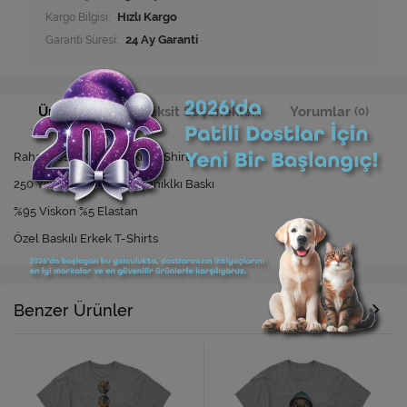
Kargo Bilgisi:
Hızlı Kargo
Garanti Süresi:
24 Ay Garanti
Ürün Bilgisi
Taksit Seçenekleri
Yorumlar
(0)
Rahat Kesim Özel Baskılı T-Shirt
250 Yıkamaya Kadar Dayanıklkı Baskı
%95 Viskon %5 Elastan
Özel Baskılı Erkek T-Shirts
Benzer Ürünler