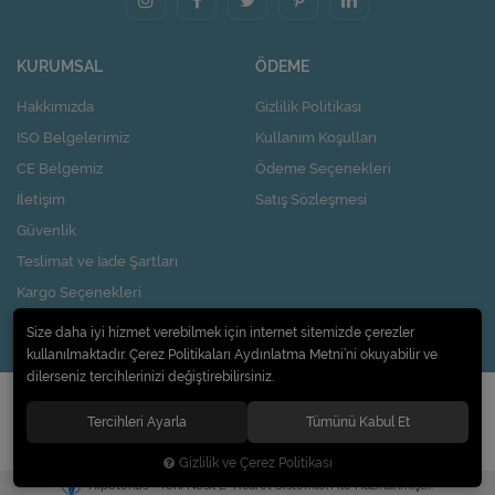
KURUMSAL
ÖDEME
Hakkımızda
Gizlilik Politikası
ISO Belgelerimiz
Kullanım Koşulları
CE Belgemiz
Ödeme Seçenekleri
İletişim
Satış Sözleşmesi
Güvenlik
Teslimat ve İade Şartları
Kargo Seçenekleri
Nasıl Kupon Kazanırım?
Size daha iyi hizmet verebilmek için internet sitemizde çerezler
kullanılmaktadır. Çerez Politikaları Aydınlatma Metni’ni okuyabilir ve
dilerseniz tercihlerinizi değiştirebilirsiniz.
© 2020
Pi Design İç ve Dış Ticaret Limited Şirketi
. Tüm hakları saklıdır.
Tercihleri Ayarla
Tümünü Kabul Et
Gizlilik ve Çerez Politikası
®
Hipotenüs
Yeni Nesil E-Ticaret Sistemleri ile Hazırlanmıştır.