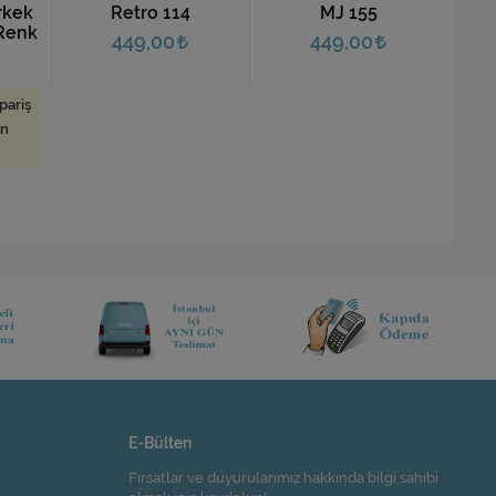
MJ 155
Original 157
449,00
449,00
E-Bülten
Fırsatlar ve duyurularımız hakkında bilgi sahibi