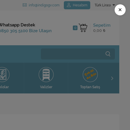
info@indigogv.com
Hesabım
Türk Lirası
×
Kargo Bedava
Whatsapp Destek
Sepetim
0
1.250 TL ve Üzeri
0850 305 5100 Bize Ulaşın
0,00
Siparişlerinizde
Valizler
Toptan Satış
Ev Hediyeleri