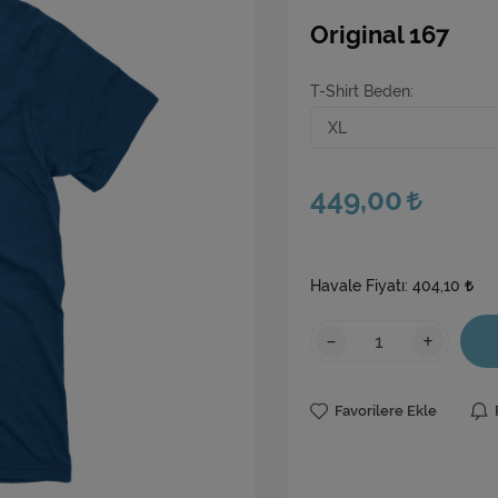
Original 167
T-Shirt Beden
449,00
Havale Fiyatı:
404,10
-
+
Favorilere Ekle