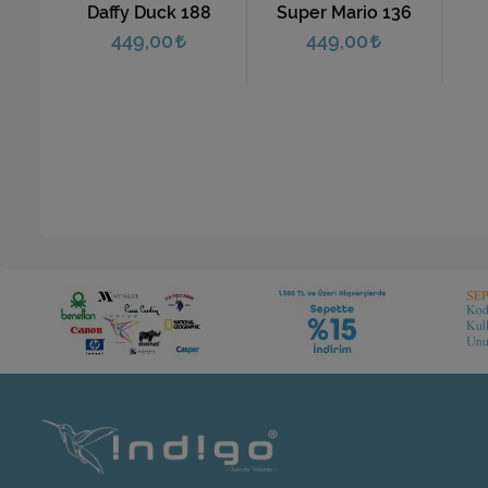
88
Super Mario 136
Monkey 113
T
449,00
449,00