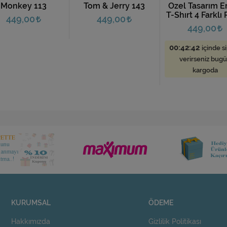
om & Jerry 143
Özel Tasarım Erkek
Retro 114
T-Shırt 4 Farklı Renk
449,00
449,00
449,00
00:42:41
içinde sipariş
verirseniz bugün
kargoda
KURUMSAL
ÖDEME
Hakkımızda
Gizlilik Politikası