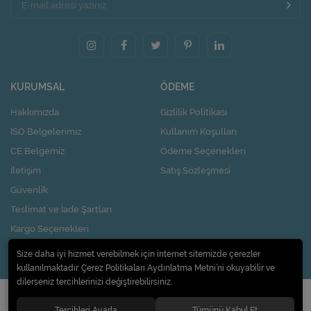
KURUMSAL
ÖDEME
Hakkımızda
Gizlilik Politikası
ISO Belgelerimiz
Kullanım Koşulları
CE Belgemiz
Ödeme Seçenekleri
İletişim
Satış Sözleşmesi
Güvenlik
Teslimat ve İade Şartları
Kargo Seçenekleri
Nasıl Kupon Kazanırım?
Size daha iyi hizmet verebilmek için internet sitemizde çerezler
kullanılmaktadır. Çerez Politikaları Aydınlatma Metni’ni okuyabilir ve
dilerseniz tercihlerinizi değiştirebilirsiniz.
© 2020
Pi Design İç ve Dış Ticaret Limited Şirketi
. Tüm hakları saklıdır.
Tercihleri Ayarla
Tümünü Kabul Et