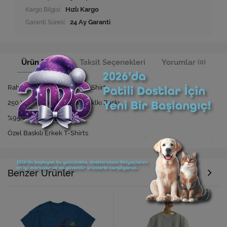
Kargo Bilgisi:
Hızlı Kargo
Garanti Süresi:
24 Ay Garanti
Ürün Bilgisi
Taksit Seçenekleri
Yorumlar
(0)
Rahat Kesim Özel Baskılı T-Shirt
250 Yıkamaya Kadar Dayanıklkı Baskı
%95 Viskon %5 Elastan
Özel Baskılı Erkek T-Shirts
Benzer Ürünler