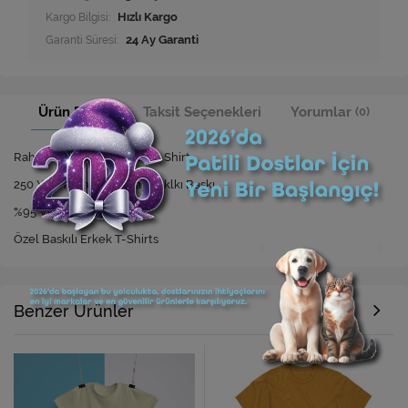
Kargo Bilgisi:
Hızlı Kargo
Garanti Süresi:
24 Ay Garanti
Ürün Bilgisi
Taksit Seçenekleri
Yorumlar
(0)
Rahat Kesim Özel Baskılı T-Shirt
250 Yıkamaya Kadar Dayanıklkı Baskı
%95 Viskon %5 Elastan
Özel Baskılı Erkek T-Shirts
Benzer Ürünler