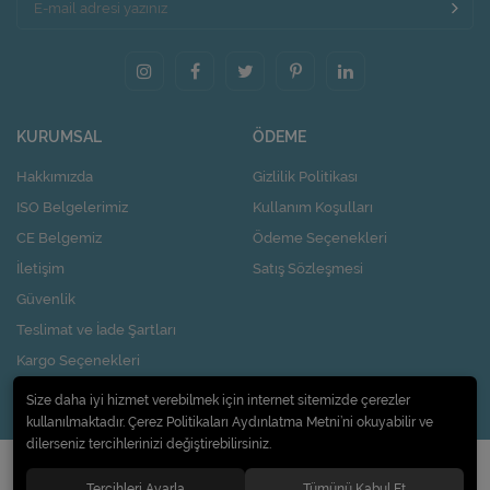
KURUMSAL
ÖDEME
Hakkımızda
Gizlilik Politikası
ISO Belgelerimiz
Kullanım Koşulları
CE Belgemiz
Ödeme Seçenekleri
İletişim
Satış Sözleşmesi
Güvenlik
Teslimat ve İade Şartları
Kargo Seçenekleri
Nasıl Kupon Kazanırım?
Size daha iyi hizmet verebilmek için internet sitemizde çerezler
kullanılmaktadır. Çerez Politikaları Aydınlatma Metni’ni okuyabilir ve
dilerseniz tercihlerinizi değiştirebilirsiniz.
© 2020
Pi Design İç ve Dış Ticaret Limited Şirketi
. Tüm hakları saklıdır.
Tercihleri Ayarla
Tümünü Kabul Et