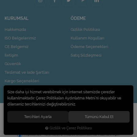
KURUMSAL
ÖDEME
Hakkımızda
Gizlilik Politikası
ISO Belgelerimiz
Kullanım Koşulları
CE Belgemiz
Ödeme Seçenekleri
İletişim
Satış Sözleşmesi
Güvenlik
Teslimat ve İade Şartları
Kargo Seçenekleri
Nasıl Kupon Kazanırım?
Size daha iyi hizmet verebilmek için internet sitemizde çerezler
kullanılmaktadır. Çerez Politikaları Aydınlatma Metni’ni okuyabilir ve
dilerseniz tercihlerinizi değiştirebilirsiniz.
© 2020
Pi Design İç ve Dış Ticaret Limited Şirketi
. Tüm hakları saklıdır.
Tercihleri Ayarla
Tümünü Kabul Et
Gizlilik ve Çerez Politikası
®
Hipotenüs
Yeni Nesil E-Ticaret Sistemleri ile Hazırlanmıştır.