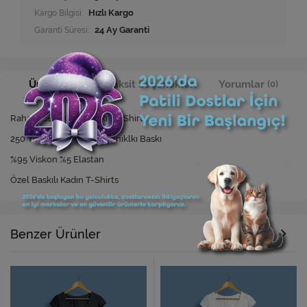
Kargo Bilgisi:
Hızlı Kargo
Garanti Süresi:
24 Ay Garanti
Ürün Bilgisi
Taksit Seçenekleri
Yorumlar
(0)
Rahat Kesim Özel Baskılı T-Shirt
250 Yıkamaya Kadar Dayanıklkı Baskı
%95 Viskon %5 Elastan
Özel Baskılı Kadın T-Shirts
Benzer Ürünler