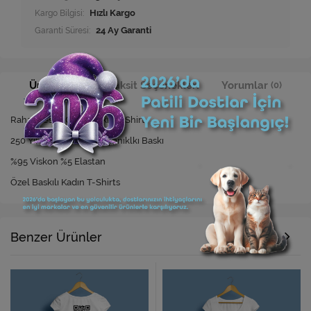
Kargo Bilgisi:
Hızlı Kargo
Garanti Süresi:
24 Ay Garanti
Ürün Bilgisi
Taksit Seçenekleri
Yorumlar
(0)
Rahat Kesim Özel Baskılı T-Shirt
250 Yıkamaya Kadar Dayanıklkı Baskı
%95 Viskon %5 Elastan
Özel Baskılı Kadın T-Shirts
Benzer Ürünler