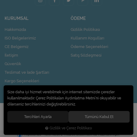
KURUMSAL
ÖDEME
Hakkımızda
Gizlilik Politikası
ISO Belgelerimiz
Kullanım Koşulları
CE Belgemiz
Ödeme Seçenekleri
İletişim
Satış Sözleşmesi
Güvenlik
Teslimat ve İade Şartları
Kargo Seçenekleri
Nasıl Kupon Kazanırım?
Size daha iyi hizmet verebilmek için internet sitemizde çerezler
kullanılmaktadır. Çerez Politikaları Aydınlatma Metni’ni okuyabilir ve
dilerseniz tercihlerinizi değiştirebilirsiniz.
© 2020
Pi Design İç ve Dış Ticaret Limited Şirketi
. Tüm hakları saklıdır.
Tercihleri Ayarla
Tümünü Kabul Et
Gizlilik ve Çerez Politikası
®
Hipotenüs
Yeni Nesil E-Ticaret Sistemleri ile Hazırlanmıştır.