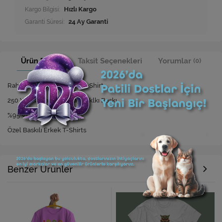
Kargo Bilgisi:
Hızlı Kargo
Garanti Süresi:
24 Ay Garanti
Ürün Bilgisi
Taksit Seçenekleri
Yorumlar
(0)
Rahat Kesim Özel Baskılı T-Shirt
250 Yıkamaya Kadar Dayanıklkı Baskı
%95 Viskon %5 Elastan
Özel Baskılı Erkek T-Shirts
Benzer Ürünler