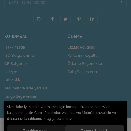
KURUMSAL
ÖDEME
Hakkımızda
Gizlilik Politikası
ISO Belgelerimiz
Kullanım Koşulları
CE Belgemiz
Ödeme Seçenekleri
İletişim
Satış Sözleşmesi
Güvenlik
Teslimat ve İade Şartları
Kargo Seçenekleri
Nasıl Kupon Kazanırım?
Size daha iyi hizmet verebilmek için internet sitemizde çerezler
kullanılmaktadır. Çerez Politikaları Aydınlatma Metni’ni okuyabilir ve
dilerseniz tercihlerinizi değiştirebilirsiniz.
© 2020
Pi Design İç ve Dış Ticaret Limited Şirketi
. Tüm hakları saklıdır.
Tercihleri Ayarla
Tümünü Kabul Et