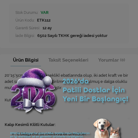
Stok Durumu:
VAR
Ürün Kodu:
ETK112
Garanti Süresi:
12 ay
İade Bilgisi:
Ürün Bilgisi
Taksit Seçenekleri
Yorumlar
(0)
20*15*5cm [Boy*En*Yükseklik] ebatlarında olup, iki adet kraft ve bir
adet saman kağıdın birleştirilmesiyle oluşturulmuş e dalga oluklu
mukavva levhadan üretilmiştir.
Kutu Hacim : 0,5 Desi
Kalıp Kesimli Kilitli Kutular:
E Dalga oluklu mukavva ile üretilirler.