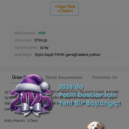
Stok Durumu:
VAR
Ürün Kodu:
ETK131
Garanti Süresi:
12 ay
İade Bilgisi:
Ürün Bilgisi
Taksit Seçenekleri
Yorumlar
(0)
35*24*7cm [Boy*En*Yükseklik] ebatlarında, dış yüzeyi özel gramajlı
siyah renkli kraft saman kağıdın birleştirilmesiyle oluşturulmuş e
dalga oluklu mukavvadan ksk kalitede üretilmiş, yandan kilitli ürün
paketleme kutusu çeşididir.
Kutu Hacim : 2 Desi