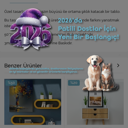
Özel tasarlanmış, beyazın büyüsü ile ortama şıklık katacak bir tablo.
Bu tasarım sadece 10 adet üretilmektedir. Sende farkını yansıtmak
ister misin?
50*70 cm ve 70*100 cm Seçenekleri Bulunmaktadır.
3mm Foreks Malzeme Üzerine Baskıdır.
Benzer Ürünler
%50
%20