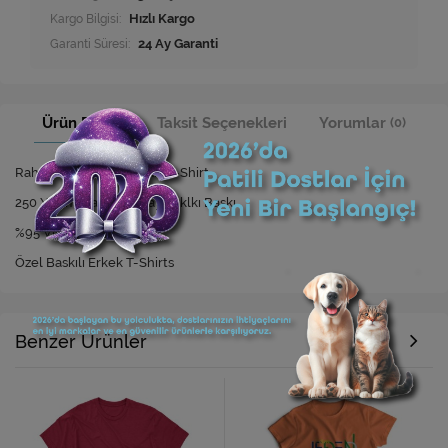
Kargo Bilgisi:
Hızlı Kargo
Garanti Süresi:
24 Ay Garanti
Ürün Bilgisi
Taksit Seçenekleri
Yorumlar
(0)
Rahat Kesim Özel Baskılı T-Shirt
250 Yıkamaya Kadar Dayanıklkı Baskı
%95 Viskon %5 Elastan
Özel Baskılı Erkek T-Shirts
Benzer Ürünler