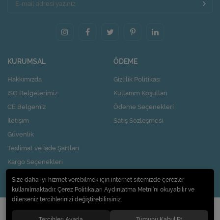
KURUMSAL
ÖDEME
Hakkımızda
Gizlilik Politikası
ISO Belgelerimiz
Kullanım Koşulları
CE Belgemiz
Ödeme Seçenekleri
İletişim
Satış Sözleşmesi
Güvenlik
Teslimat ve İade Şartları
Kargo Seçenekleri
Nasıl Kupon Kazanırım?
Size daha iyi hizmet verebilmek için internet sitemizde çerezler
kullanılmaktadır. Çerez Politikaları Aydınlatma Metni’ni okuyabilir ve
dilerseniz tercihlerinizi değiştirebilirsiniz.
© 2020
Pi Design İç ve Dış Ticaret Limited Şirketi
. Tüm hakları saklıdır.
Tercihleri Ayarla
Tümünü Kabul Et