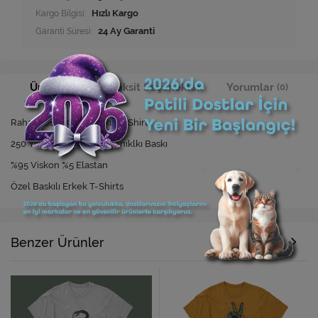
Kargo Bilgisi:
Hızlı Kargo
Garanti Süresi:
24 Ay Garanti
Ürün Bilgisi
Taksit Seçenekleri
Yorumlar
(0)
Rahat Kesim Özel Baskılı T-Shirt
250 Yıkamaya Kadar Dayanıklkı Baskı
%95 Viskon %5 Elastan
Özel Baskılı Erkek T-Shirts
Benzer Ürünler