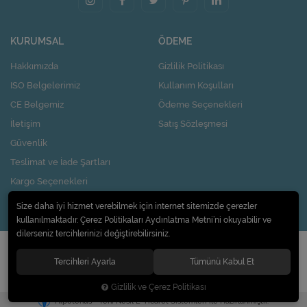
KURUMSAL
ÖDEME
Hakkımızda
Gizlilik Politikası
ISO Belgelerimiz
Kullanım Koşulları
CE Belgemiz
Ödeme Seçenekleri
İletişim
Satış Sözleşmesi
Güvenlik
Teslimat ve İade Şartları
Kargo Seçenekleri
Nasıl Kupon Kazanırım?
Size daha iyi hizmet verebilmek için internet sitemizde çerezler
kullanılmaktadır. Çerez Politikaları Aydınlatma Metni’ni okuyabilir ve
dilerseniz tercihlerinizi değiştirebilirsiniz.
© 2020
Pi Design İç ve Dış Ticaret Limited Şirketi
. Tüm hakları saklıdır.
Tercihleri Ayarla
Tümünü Kabul Et
Gizlilik ve Çerez Politikası
®
Hipotenüs
Yeni Nesil E-Ticaret Sistemleri ile Hazırlanmıştır.