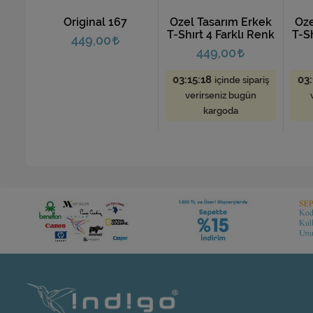
Original 167
Özel Tasarım Erkek
Öze
T-Shırt 4 Farklı Renk
T-Sh
449,00
449,00
03:15:17
03:
içinde sipariş
verirseniz bugün
kargoda