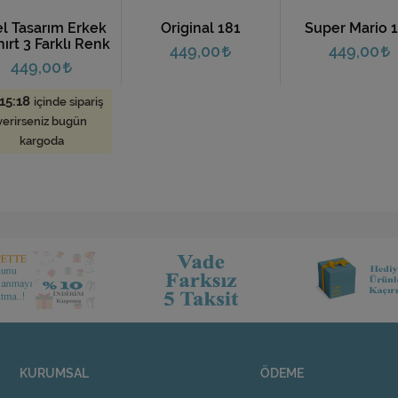
l Tasarım Erkek
Original 181
Super Mario 
ırt 3 Farklı Renk
449,00
449,00
449,00
15:17
içinde sipariş
verirseniz bugün
kargoda
KURUMSAL
ÖDEME