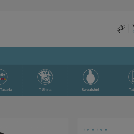
Tasarla
T-Shirts
Sweatshirt
Ta