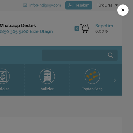
info@indigogv.com
Hesabım
Türk Lirası
×
Kargo Bedava
Whatsapp Destek
Sepetim
0
1.250 TL ve Üzeri
0850 305 5100 Bize Ulaşın
0,00
Siparişlerinizde
Ev H
blolar
Valizler
Toptan Satış