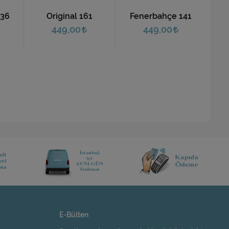
136
Original 161
Fenerbahçe 141
449,00
449,00
E-Bülten