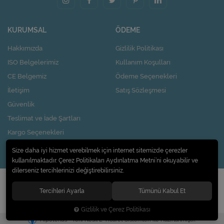
KURUMSAL
ÖDEME
Hakkımızda
Gizlilik Politikası
ISO Belgelerimiz
Kullanım Koşulları
CE Belgemiz
Ödeme Seçenekleri
İletişim
Satış Sözleşmesi
Güvenlik
Teslimat ve İade Şartları
Kargo Seçenekleri
Nasıl Kupon Kazanırım?
Size daha iyi hizmet verebilmek için internet sitemizde çerezler
kullanılmaktadır. Çerez Politikaları Aydınlatma Metni’ni okuyabilir ve
dilerseniz tercihlerinizi değiştirebilirsiniz.
© 2020
Pi Design İç ve Dış Ticaret Limited Şirketi
. Tüm hakları saklıdır.
Tercihleri Ayarla
Tümünü Kabul Et
Gizlilik ve Çerez Politikası
®
Hipotenüs
Yeni Nesil E-Ticaret Sistemleri ile Hazırlanmıştır.