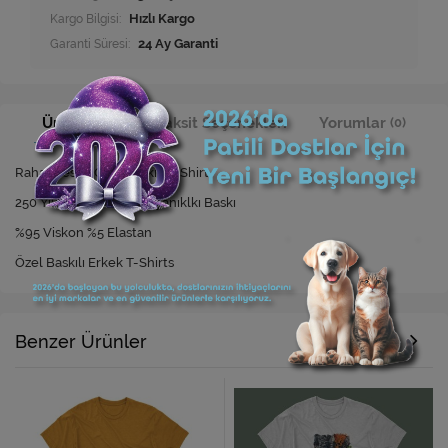
Kargo Bilgisi:
Hızlı Kargo
Garanti Süresi:
24 Ay Garanti
Ürün Bilgisi
Taksit Seçenekleri
Yorumlar
(0)
Rahat Kesim Özel Baskılı T-Shirt
250 Yıkamaya Kadar Dayanıklkı Baskı
%95 Viskon %5 Elastan
Özel Baskılı Erkek T-Shirts
Benzer Ürünler