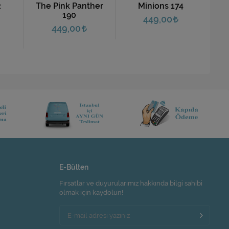
2
The Pink Panther
Minions 174
190
449,00
449,00
E-Bülten
Fırsatlar ve duyurularımız hakkında bilgi sahibi
olmak için kaydolun!