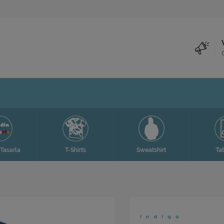
Tasarla
T-Shirts
Sweatshirt
Ta