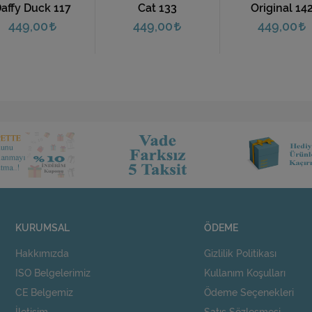
affy Duck 117
Cat 133
Original 14
449,00
449,00
449,00
KURUMSAL
ÖDEME
Hakkımızda
Gizlilik Politikası
ISO Belgelerimiz
Kullanım Koşulları
CE Belgemiz
Ödeme Seçenekleri