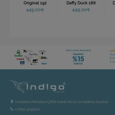
Original 192
Daffy Duck 188
D
449,00
449,00
Acıbadem Mahallesi Çiftlik Sokak No:14/20 Kadıköy İstanbul
0 (850) 3055100