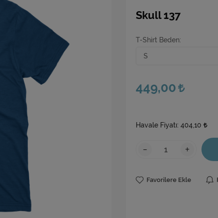
Skull 137
T-Shirt Beden
449,00
Havale Fiyatı:
404,10
-
+
Favorilere Ekle