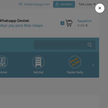
info@indigogv.com
Hesabım
Türk Lirası
×
Kargo Bedava
Whatsapp Destek
Sepetim
0
1.250 TL ve Üzeri
0850 305 5100 Bize Ulaşın
0,00
Siparişlerinizde
Ev H
blolar
Valizler
Toptan Satış