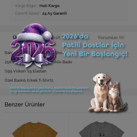
Kargo Bilgisi:
Hızlı Kargo
Garanti Süresi:
24 Ay Garanti
Ürün Bilgisi
Taksit Seçenekleri
Yorumlar
(0)
Rahat Kesim Özel Baskılı T-Shirt
250 Yıkamaya Kadar Dayanıklkı Baskı
%95 Viskon %5 Elastan
Özel Baskılı Erkek T-Shirts
Benzer Ürünler