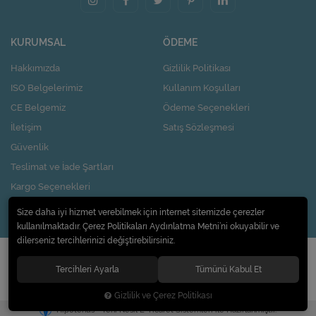
KURUMSAL
ÖDEME
Hakkımızda
Gizlilik Politikası
ISO Belgelerimiz
Kullanım Koşulları
CE Belgemiz
Ödeme Seçenekleri
İletişim
Satış Sözleşmesi
Güvenlik
Teslimat ve İade Şartları
Kargo Seçenekleri
Nasıl Kupon Kazanırım?
Size daha iyi hizmet verebilmek için internet sitemizde çerezler
kullanılmaktadır. Çerez Politikaları Aydınlatma Metni’ni okuyabilir ve
dilerseniz tercihlerinizi değiştirebilirsiniz.
© 2020
Pi Design İç ve Dış Ticaret Limited Şirketi
. Tüm hakları saklıdır.
Tercihleri Ayarla
Tümünü Kabul Et
Gizlilik ve Çerez Politikası
®
Hipotenüs
Yeni Nesil E-Ticaret Sistemleri ile Hazırlanmıştır.