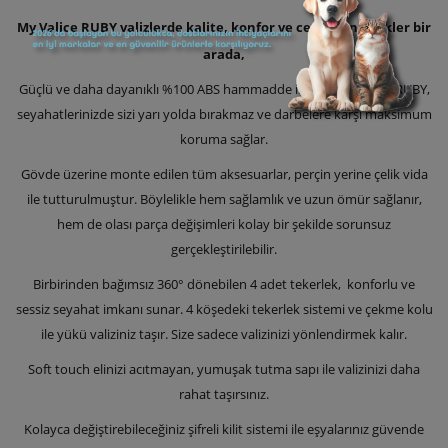
My Valice RUBY valizlerde kalite, konfor ve cezbeden renkler bir
arada,
Güçlü ve daha dayanıklı %100 ABS hammadde ile üretilmiş olan RUBY,
seyahatlerinizde sizi yarı yolda bırakmaz ve darbelere karşı maksimum
koruma sağlar.
Gövde üzerine monte edilen tüm aksesuarlar, perçin yerine çelik vida
ile tutturulmuştur. Böylelikle hem sağlamlık ve uzun ömür sağlanır,
hem de olası parça değişimleri kolay bir şekilde sorunsuz
gerçekleştirilebilir.
Birbirinden bağımsız 360° dönebilen 4 adet tekerlek, konforlu ve
sessiz seyahat imkanı sunar. 4 köşedeki tekerlek sistemi ve çekme kolu
ile yükü valiziniz taşır. Size sadece valizinizi yönlendirmek kalır.
Soft touch elinizi acıtmayan, yumuşak tutma sapı ile valizinizi daha
rahat taşırsınız.
Kolayca değiştirebileceğiniz şifreli kilit sistemi ile eşyalarınız güvende