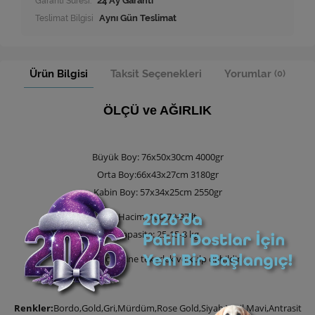
Garanti Süresi:
24 Ay Garanti
Teslimat Bilgisi
Aynı Gün Teslimat
Ürün Bilgisi
Taksit Seçenekleri
Yorumlar
(0)
ÖLÇÜ ve AĞIRLIK
Büyük Boy: 76x50x30cm 4000gr
Orta Boy:66x43x27cm 3180gr
Kabin Boy: 57x34x25cm 2550gr
Hacim: 100-70-37 lt
Kapasite: 25-15-8 kg
Ürün ölçülerine tekerlek ve kulp dahildir
Renkler:
Bordo,Gold,Gri,Mürdüm,Rose Gold,Siyah,Yeşil,Mavi,Antrasit