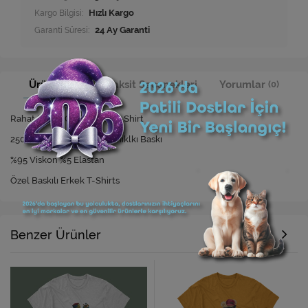
Kargo Bilgisi:
Hızlı Kargo
Garanti Süresi:
24 Ay Garanti
Ürün Bilgisi
Taksit Seçenekleri
Yorumlar
(0)
Rahat Kesim Özel Baskılı T-Shirt
250 Yıkamaya Kadar Dayanıklkı Baskı
%95 Viskon %5 Elastan
Özel Baskılı Erkek T-Shirts
Benzer Ürünler