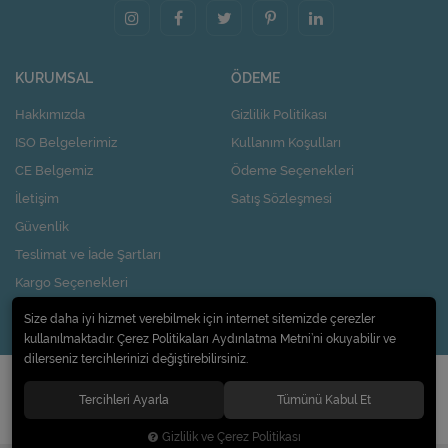
KURUMSAL
ÖDEME
Hakkımızda
Gizlilik Politikası
ISO Belgelerimiz
Kullanım Koşulları
CE Belgemiz
Ödeme Seçenekleri
İletişim
Satış Sözleşmesi
Güvenlik
Teslimat ve İade Şartları
Kargo Seçenekleri
Nasıl Kupon Kazanırım?
Size daha iyi hizmet verebilmek için internet sitemizde çerezler
kullanılmaktadır. Çerez Politikaları Aydınlatma Metni’ni okuyabilir ve
dilerseniz tercihlerinizi değiştirebilirsiniz.
© 2020
Pi Design İç ve Dış Ticaret Limited Şirketi
. Tüm hakları saklıdır.
Tercihleri Ayarla
Tümünü Kabul Et
Gizlilik ve Çerez Politikası