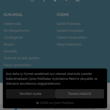
KURUMSAL
ÖDEME
Hakkımızda
Gizlilik Politikası
ISO Belgelerimiz
Kullanım Koşulları
CE Belgemiz
Ödeme Seçenekleri
İletişim
Satış Sözleşmesi
Güvenlik
Teslimat ve İade Şartları
Kargo Seçenekleri
Nasıl Kupon Kazanırım?
Size daha iyi hizmet verebilmek için internet sitemizde çerezler
kullanılmaktadır. Çerez Politikaları Aydınlatma Metni’ni okuyabilir ve
dilerseniz tercihlerinizi değiştirebilirsiniz.
© 2020
Pi Design İç ve Dış Ticaret Limited Şirketi
. Tüm hakları saklıdır.
Tercihleri Ayarla
Tümünü Kabul Et
Gizlilik ve Çerez Politikası
®
Hipotenüs
Yeni Nesil E-Ticaret Sistemleri ile Hazırlanmıştır.