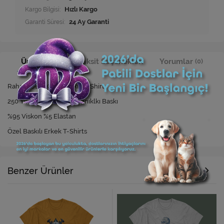
Kargo Bilgisi:
Hızlı Kargo
Garanti Süresi:
24 Ay Garanti
Ürün Bilgisi
Taksit Seçenekleri
Yorumlar
(0)
Rahat Kesim Özel Baskılı T-Shirt
250 Yıkamaya Kadar Dayanıklkı Baskı
%95 Viskon %5 Elastan
Özel Baskılı Erkek T-Shirts
Benzer Ürünler