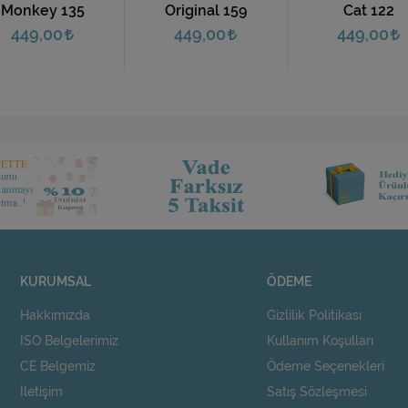
Monkey 135
Original 159
Cat 122
449,00
449,00
449,00
KURUMSAL
ÖDEME
Hakkımızda
Gizlilik Politikası
ISO Belgelerimiz
Kullanım Koşulları
CE Belgemiz
Ödeme Seçenekleri
İletişim
Satış Sözleşmesi