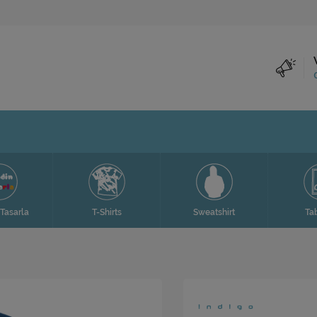
Tasarla
T-Shirts
Sweatshirt
Ta