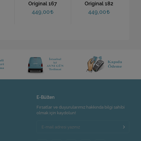
Original 167
Original 182
449,00
449,00
E-Bülten
Fırsatlar ve duyurularımız hakkında bilgi sahibi
olmak için kaydolun!