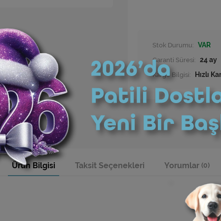
Stok Durumu:
VAR
Garanti Süresi:
24 ay
Kargo Bilgisi:
Hızlı Ka
Ürün Bilgisi
Taksit Seçenekleri
Yorumlar
(0)