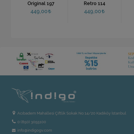
Original 197
Retro 114
449,00
449,00
Acıbadem Mahallesi Çiftlik Sokak No:14/20 Kadıköy İstanbul
0 (850) 3055100
info@indigogv.com