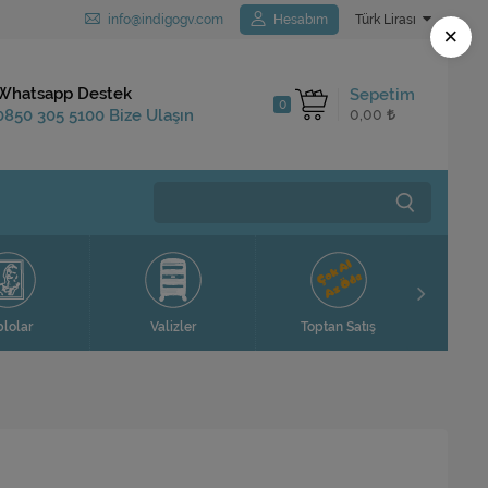
info@indigogv.com
Hesabım
Türk Lirası
×
Kargo Bedava
Whatsapp Destek
Sepetim
0
1.250 TL ve Üzeri
0850 305 5100 Bize Ulaşın
0,00
Siparişlerinizde
Ev H
blolar
Valizler
Toptan Satış