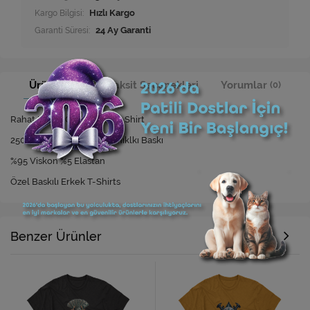
Kargo Bilgisi:
Hızlı Kargo
Garanti Süresi:
24 Ay Garanti
Ürün Bilgisi
Taksit Seçenekleri
Yorumlar
(0)
Rahat Kesim Özel Baskılı T-Shirt
250 Yıkamaya Kadar Dayanıklkı Baskı
%95 Viskon %5 Elastan
Özel Baskılı Erkek T-Shirts
Benzer Ürünler