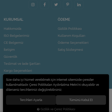
KURUMSAL
ÖDEME
Hakkımızda
Gizlilik Politikası
ISO Belgelerimiz
Kullanım Koşulları
CE Belgemiz
Ödeme Seçenekleri
İletişim
Satış Sözleşmesi
Güvenlik
Teslimat ve İade Şartları
Kargo Seçenekleri
Nasıl Kupon Kazanırım?
Size daha iyi hizmet verebilmek için internet sitemizde çerezler
kullanılmaktadır. Çerez Politikaları Aydınlatma Metni’ni okuyabilir ve
dilerseniz tercihlerinizi değiştirebilirsiniz.
© 2020
Pi Design İç ve Dış Ticaret Limited Şirketi
. Tüm hakları saklıdır.
Tercihleri Ayarla
Tümünü Kabul Et
Gizlilik ve Çerez Politikası