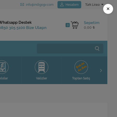
info@indigogv.com
Hesabım
Türk Lirası
×
Kargo Bedava
Whatsapp Destek
Sepetim
0
1.250 TL ve Üzeri
0850 305 5100 Bize Ulaşın
0,00
Siparişlerinizde
Ev H
blolar
Valizler
Toptan Satış