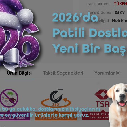
Stok Durumu:
TÜKEN
Garanti Süresi:
24 ay
Kargo Bilgisi:
Hızlı Ka
Ürün Bilgisi
Taksit Seçenekleri
Yorumlar
(0)