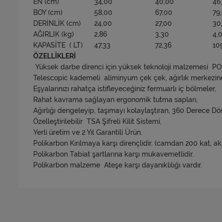
EN (cm)
34,00
40,00
46
BOY (cm)
58,00
67,00
79
DERİNLİK (cm)
24,00
27,00
30
AĞIRLIK (kg)
2,86
3,30
4,
KAPASİTE ( LT)
47,33
72,36
10
ÖZELLİKLERİ
Yüksek darbe direnci için yüksek teknoloji malzemesi 
Telescopic kademeli aliminyum çek çek, ağırlık merkezine
Eşyalarınızı rahatça istifleyeceğiniz fermuarlı iç bölmeler,
Rahat kavrama sağlayan ergonomik tutma sapları,
Ağırlığı dengeleyip, taşımayı kolaylaştıran, 360 Derece Dö
Özelleştirilebilir TSA Şifreli Kilit Sistemi,
Yerli üretim ve 2 Yıl Garantili Ürün.
Polikarbon Kırılmaya karşı dirençlidir. (camdan 200 kat, akr
Polikarbon Tabiat şartlarına karşı mukavemetlidir.
Polikarbon malzeme Ateşe karşı dayanıklılığı vardır.