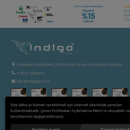
Acıbadem Mahallesi Çiftlik Sokak No:14/20 Kadıköy İstanbul
0 (850) 3055100
info@indigogv.com
Size daha iyi hizmet verebilmek için internet sitemizde çerezler
kullanılmaktadır. Çerez Politikaları Aydınlatma Metni’ni okuyabilir ve
tercihlerinizi değiştirebilirsiniz.
Tercihleri Ayarla
Tümünü Kabul E