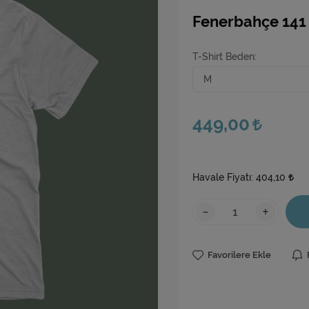
Fenerbahçe 141
T-Shirt Beden
449,00
Havale Fiyatı:
404,10
-
+
Favorilere Ekle