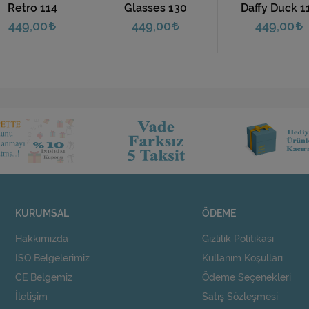
Retro 114
Glasses 130
Daffy Duck 1
449,00
449,00
449,00
KURUMSAL
ÖDEME
Hakkımızda
Gizlilik Politikası
ISO Belgelerimiz
Kullanım Koşulları
CE Belgemiz
Ödeme Seçenekleri
İletişim
Satış Sözleşmesi