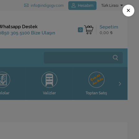
info@indigogv.com
Hesabım
Türk Lirası
×
Kargo Bedava
Whatsapp Destek
Sepetim
0
1.250 TL ve Üzeri
0850 305 5100 Bize Ulaşın
0,00
Siparişlerinizde
Ev H
blolar
Valizler
Toptan Satış