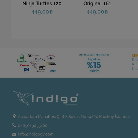
3
Ninja Turtles 120
Original 161
449,00
449,00
Acıbadem Mahallesi Çiftlik Sokak No:14/20 Kadıköy İstanbul
0 (850) 3055100
info@indigogv.com