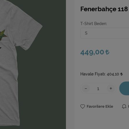
Fenerbahçe 118
T-Shirt Beden
449,00
Havale Fiyatı:
404,10
-
+
Favorilere Ekle