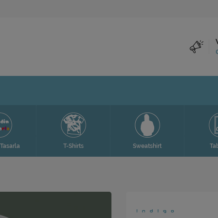
Tasarla
T-Shirts
Sweatshirt
Ta