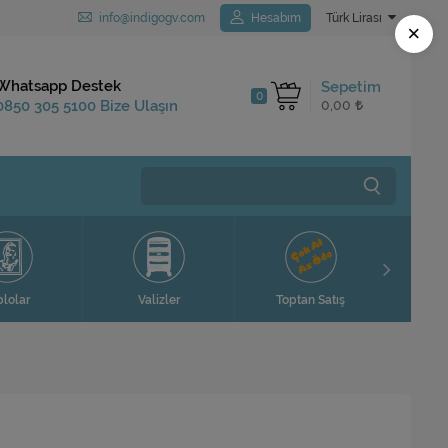
info@indigogv.com
Hesabım
Türk Lirası
×
Kargo Bedava
Whatsapp Destek
Sepetim
0
1.250 TL ve Üzeri
0850 305 5100 Bize Ulaşın
0,00
Siparişlerinizde
Ev H
blolar
Valizler
Toptan Satış