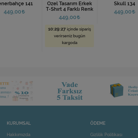
enerbahçe 141
Özel Tasarım Erkek
Skull 134
T-Shırt 4 Farklı Renk
449,00
449,00
449,00
10:29:26
içinde sipariş
verirseniz bugün
kargoda
KURUMSAL
ÖDEME
Hakkımızda
Gizlilik Politikası