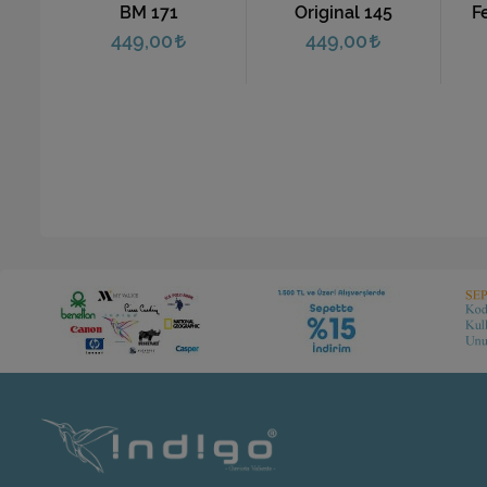
5
BM 171
Original 145
F
449,00
449,00