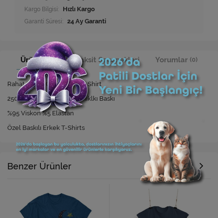
Kargo Bilgisi:
Hızlı Kargo
Garanti Süresi:
24 Ay Garanti
Ürün Bilgisi
Taksit Seçenekleri
Yorumlar
(0)
Rahat Kesim Özel Baskılı T-Shirt
250 Yıkamaya Kadar Dayanıklkı Baskı
%95 Viskon %5 Elastan
Özel Baskılı Erkek T-Shirts
Benzer Ürünler