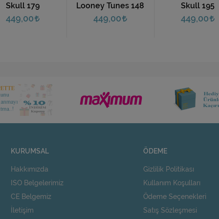
oney Tunes 148
Skull 195
Cat 133
449,00
449,00
449,00
KURUMSAL
ÖDEME
Hakkımızda
Gizlilik Politikası
ISO Belgelerimiz
Kullanım Koşulları
CE Belgemiz
Ödeme Seçenekleri
İletişim
Satış Sözleşmesi