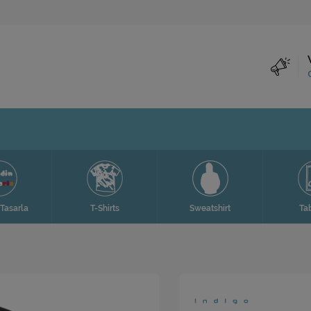
Tasarla
T-Shirts
Sweatshirt
Ta