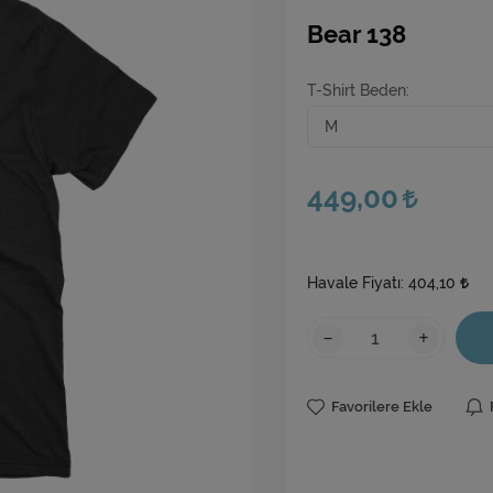
Bear 138
T-Shirt Beden
449,00
Havale Fiyatı:
404,10
-
+
Favorilere Ekle