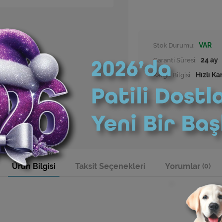
Stok Durumu:
VAR
Garanti Süresi:
24 ay
Kargo Bilgisi:
Hızlı Ka
Ürün Bilgisi
Taksit Seçenekleri
Yorumlar
(0)