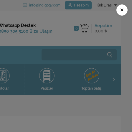
info@indigogv.com
Hesabım
Türk Lirası
×
Kargo Bedava
Whatsapp Destek
Sepetim
0
1.250 TL ve Üzeri
0850 305 5100 Bize Ulaşın
0,00
Siparişlerinizde
blolar
Valizler
Toptan Satış
Ev H