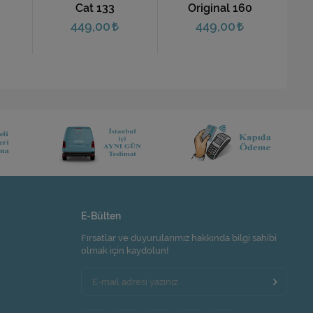
Original 160
Original 145
449,00
449,00
E-Bülten
Fırsatlar ve duyurularımız hakkında bilgi sahibi
olmak için kaydolun!