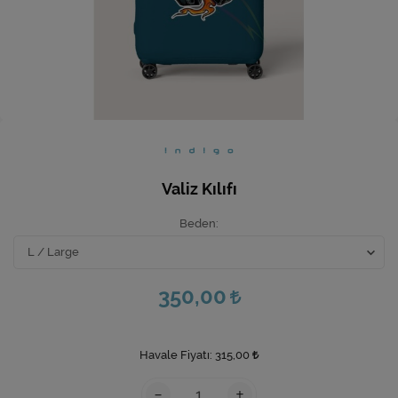
Ev Hediyeleri
Yeni İş Hediyeleri
Mutfak
Valiz Kılıfı
Beden
350,00
Havale Fiyatı:
315,00
-
+