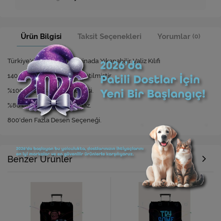
Ürün Bilgisi
Taksit Seçenekleri
Yorumlar
(0)
Türkiye'de İlk ve Tek Makinada Yıkanabilir Valiz Kılıfı
140 gr Likralı Kumaştan üretilmiştir.
%100 Dijital Baskı Teknolojisi.
%80 Oranında Leke Tutmaz.
800'den Fazla Desen Seçeneği.
Benzer Ürünler