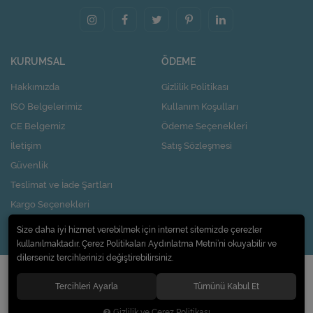
KURUMSAL
ÖDEME
Hakkımızda
Gizlilik Politikası
ISO Belgelerimiz
Kullanım Koşulları
CE Belgemiz
Ödeme Seçenekleri
İletişim
Satış Sözleşmesi
Güvenlik
Teslimat ve İade Şartları
Kargo Seçenekleri
Nasıl Kupon Kazanırım?
Size daha iyi hizmet verebilmek için internet sitemizde çerezler
kullanılmaktadır. Çerez Politikaları Aydınlatma Metni’ni okuyabilir ve
dilerseniz tercihlerinizi değiştirebilirsiniz.
© 2020
Pi Design İç ve Dış Ticaret Limited Şirketi
. Tüm hakları saklıdır.
Tercihleri Ayarla
Tümünü Kabul Et
Gizlilik ve Çerez Politikası