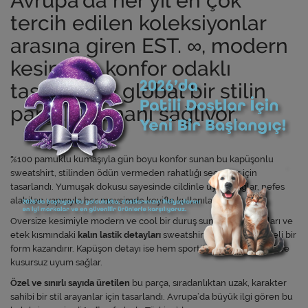
Avrupa’da her yıl en çok
tercih edilen koleksiyonlar
arasına giren EST. ∞, modern
kesimi ve konfor odaklı
tasarımıyla global bir stilin
parçası olmanı sağlıyor.
%100 pamuklu kumaşıyla gün boyu konfor sunan bu kapüşonlu
sweatshirt, stilinden ödün vermeden rahatlığı seçenler için
tasarlandı. Yumuşak dokusu sayesinde cildinle uyum sağlar, nefes
alabilen yapısıyla her mevsimde keyifle kullanılabilir.
Oversize kesimiyle modern ve cool bir duruş sunarken, kol uçları ve
etek kısmındaki
kalın lastik detayları
sweatshirt’e güçlü ve kaliteli bir
form kazandırır. Kapüşon detayı ise hem sportif hem de şehir stiline
kusursuz uyum sağlar.
Özel ve sınırlı sayıda üretilen
bu parça, sıradanlıktan uzak, karakter
sahibi bir stil arayanlar için tasarlandı. Avrupa’da büyük ilgi gören bu