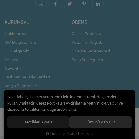
KURUMSAL
ÖDEME
Hakkımızda
Gizlilik Politikası
ISO Belgelerimiz
Kullanım Koşulları
CE Belgemiz
Ödeme Seçenekleri
İletişim
Satış Sözleşmesi
Güvenlik
Teslimat ve İade Şartları
Kargo Seçenekleri
Nasıl Kupon Kazanırım?
Size daha iyi hizmet verebilmek için internet sitemizde çerezler
kullanılmaktadır. Çerez Politikaları Aydınlatma Metni’ni okuyabilir ve
dilerseniz tercihlerinizi değiştirebilirsiniz.
© 2020
Pi Design İç ve Dış Ticaret Limited Şirketi
. Tüm hakları saklıdır.
Tercihleri Ayarla
Tümünü Kabul Et
Gizlilik ve Çerez Politikası
®