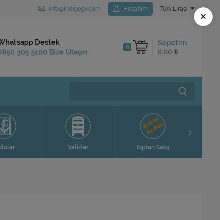
info@indigogv.com
Hesabım
Türk Lirası
×
Kargo Bedava
Whatsapp Destek
Sepetim
0
1.250 TL ve Üzeri
0850 305 5100 Bize Ulaşın
0,00
Siparişlerinizde
Ev H
blolar
Valizler
Toptan Satış