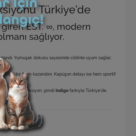
ksiyonu Türkiye’de
a giren EST. ∞, modern
olmanı sağlıyor.
arlandı. Yumuşak dokusu sayesinde cildinle uyum sağlar,
kaliteli bir form kazandırır. Kapüşon detayı ise hem sportif
gi gören bu koleksiyon, şimdi
Indigo
farkıyla Türkiye’de.