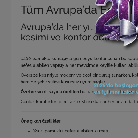
Tüm Avrupa’da En Çok T
Avrupa’da her yıl en çok te
kesimi ve konfor odaklı tasa
%100 pamuklu kumaşıyla gün boyu konfor sunan bu kapüşonl
nefes alabilen yapısıyla her mevsimde keyifle kullanılabilir
Oversize kesimiyle modern ve cool bir duruş sunarken, kol
hem de şehir stiline kusursuz uyum sağlar.
Özel ve sınırlı sayıda üretilen
bu parça, sıradanlıktan uzak, 
Günlük kombinlerinden sokak stiline kadar her ortamda fa
Öne çıkan özellikler:
%100 pamuklu, nefes alabilen kumaş