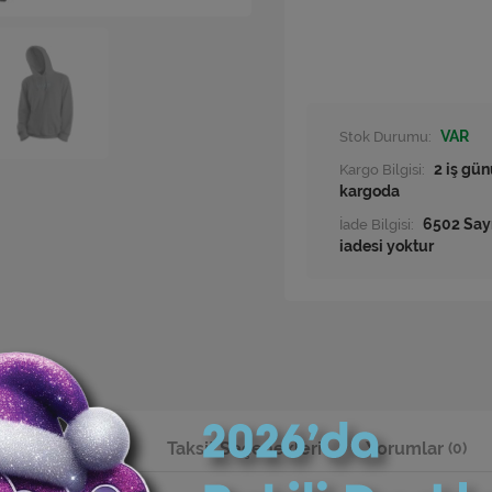
Stok Durumu:
VAR
Kargo Bilgisi:
2 iş gün
kargoda
İade Bilgisi:
Ürün Bilgisi
Taksit Seçenekleri
Yorumlar
(0)