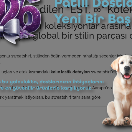
ercih Edilen "EST. ∞" Kole
rcih edilen koleksiyonlar arasın
rımıyla global bir stilin parçası 
u sweatshirt, stilinden ödün vermeden rahatlığı seçenler için tas
.
 uçları ve etek kısmındaki
kalın lastik detayları
sweatshirt’e güçlü ve 
karakter sahibi bir stil arayanlar için tasarlandı. Avrupa’da büyük il
rk yaratmak istiyorsan, bu sweatshirt tam sana göre.