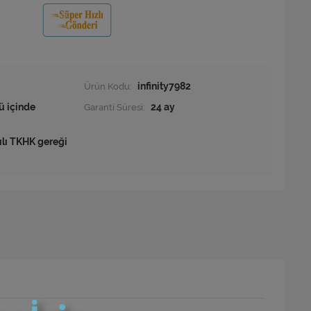
Ürün Kodu:
infinity7982
ü içinde
Garanti Süresi:
24 ay