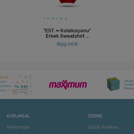
"EST. ∞ Koleksiyonu"
Erkek Sweatshirt 3
Farklı Renk
899,00
KURUMSAL
ÖDEME
Hakkımızda
Gizlilik Politikası