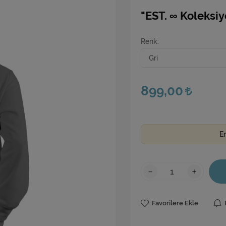
"EST. ∞ Koleksiy
Renk
899,00
E
-
+
Favorilere Ekle