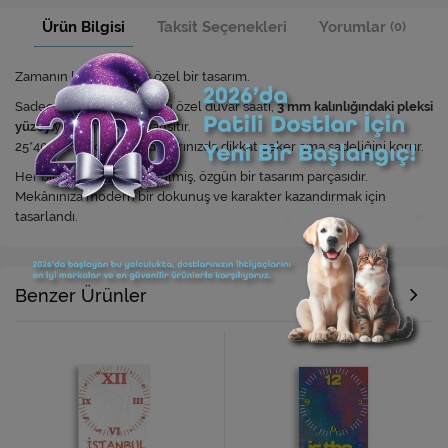
Ürün Bilgisi
Taksit Seçenekleri
Yorumlar
(0)
Zamanın kendisi kadar özel bir tasarım.
Sadece
5 adet
üretilen bu özel duvar saati,
3 mm kalınlığındaki pleksi
yüzeyi
yle ışığı zarifçe yansıtır.
25*40 cm’lik formuyla duvarınızda dikkat çeker ama sadeliğini korur.
Her biri sınırlı sayıda üretilmiş, özgün bir tasarım parçasıdır.
Mekânınıza modern bir dokunuş ve karakter kazandırmak için
tasarlandı.
Benzer Ürünler