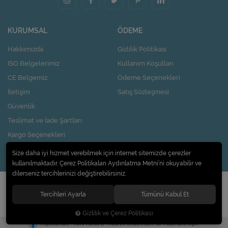
KURUMSAL
ÖDEME
Hakkımızda
Gizlilik Politikası
ISO Belgelerimiz
Kullanım Koşulları
CE Belgemiz
Ödeme Seçenekleri
İletişim
Satış Sözleşmesi
Güvenlik
Teslimat ve İade Şartları
Kargo Seçenekleri
Nasıl Kupon Kazanırım?
Size daha iyi hizmet verebilmek için internet sitemizde çerezler
kullanılmaktadır. Çerez Politikaları Aydınlatma Metni’ni okuyabilir ve
dilerseniz tercihlerinizi değiştirebilirsiniz.
© 2020
Pi Design İç ve Dış Ticaret Limited Şirketi
. Tüm hakları saklıdır.
Tercihleri Ayarla
Tümünü Kabul Et
Gizlilik ve Çerez Politikası
®
Hipotenüs
Yeni Nesil E-Ticaret Sistemleri ile Hazırlanmıştır.