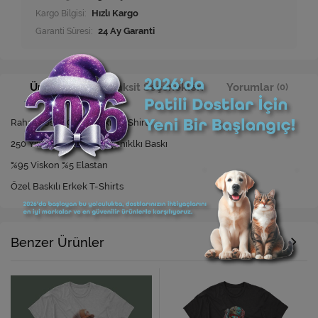
Kargo Bilgisi:
Hızlı Kargo
Garanti Süresi:
24 Ay Garanti
Ürün Bilgisi
Taksit Seçenekleri
Yorumlar
(0)
Rahat Kesim Özel Baskılı T-Shirt
250 Yıkamaya Kadar Dayanıklkı Baskı
%95 Viskon %5 Elastan
Özel Baskılı Erkek T-Shirts
Benzer Ürünler