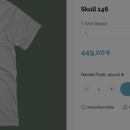
Skull 146
T-Shirt Beden
449,00
Havale Fiyatı:
404,10
-
+
Favorilere Ekle