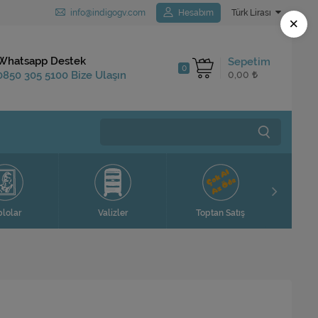
info@indigogv.com
Hesabım
Türk Lirası
×
Kargo Bedava
Whatsapp Destek
Sepetim
0
1.250 TL ve Üzeri
0850 305 5100 Bize Ulaşın
0,00
Siparişlerinizde
blolar
Valizler
Toptan Satış
Ev H