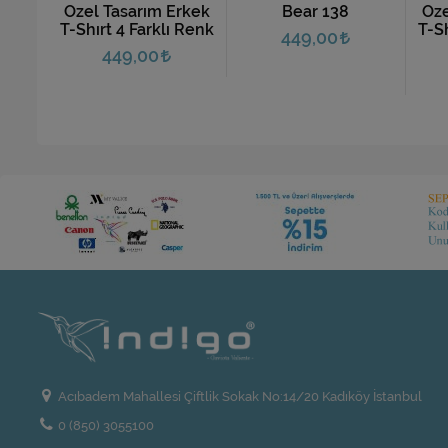
 Erkek
Bear 138
Özel Tasarım Erkek
lı Renk
T-Shırt 4 Farklı Renk
449,00
449,00
Acıbadem Mahallesi Çiftlik Sokak No:14/20 Kadıköy İstanbul
0 (850) 3055100