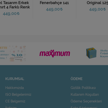
Fenerbahçe 141
Original 125
Monkey 1
449,00
449,00
449,00
KURUMSAL
ÖDEME
Hakkımızda
Gizlilik Politikası
ISO Belgelerimiz
Kullanım Koşulları
CE Belgemiz
Ödeme Seçenekleri