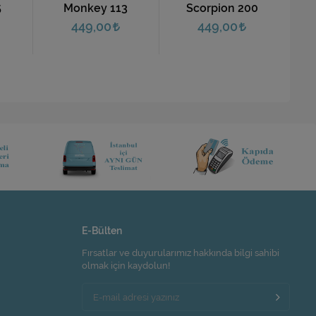
13
Scorpion 200
Totem
449,00
449,00
E-Bülten
Fırsatlar ve duyurularımız hakkında bilgi sahibi
olmak için kaydolun!