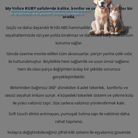
My Valice RUBY valizlerde kalite, konfor ve cezbeden renkler bir
arada,
Güçlü ve daha dayanıklı %100 ABS hammadde ile üretilmiş olan RUBY,
seyahatlerinizde sizi yarı yolda bırakmaz ve darbelere karşı maksimum
koruma sağlar.
Gövde üzerine monte edilen tüm aksesuarlar, perçin yerine çelik vida
ile tutturulmuştur. Böylelikle hem sağlamlık ve uzun ömür sağlanır,
hem de olası parça değişimleri kolay bir şekilde sorunsuz
gerçekleştirilebilir.
Birbirinden bağımsız 360° dönebilen 4 adet tekerlek, konforlu ve
sessiz seyahat imkanı sunar. 4 köşedeki tekerlek sistemi ve çekme kolu
ile yükü valiziniz taşır. Size sadece valizinizi yönlendirmek kalır.
Soft touch elinizi acıtmayan, yumuşak tutma sapı ile valizinizi daha
rahat taşırsınız.
Kolayca değiştirebileceğiniz şifreli kilit sistemi ile eşyalarınız güvende