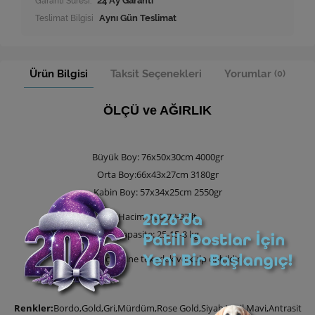
Garanti Süresi:
24 Ay Garanti
Teslimat Bilgisi
Aynı Gün Teslimat
Ürün Bilgisi
Taksit Seçenekleri
Yorumlar
(0)
ÖLÇÜ ve AĞIRLIK
Büyük Boy: 76x50x30cm 4000gr
Orta Boy:66x43x27cm 3180gr
Kabin Boy: 57x34x25cm 2550gr
Hacim: 100-70-37 lt
Kapasite: 25-15-8 kg
Ürün ölçülerine tekerlek ve kulp dahildir
Renkler:
Bordo,Gold,Gri,Mürdüm,Rose Gold,Siyah,Yeşil,Mavi,Antrasit