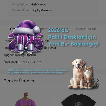
Kargo Bilgisi:
Hızlı Kargo
Garanti Süresi:
24 Ay Garanti
Ürün Bilgisi
Taksit Seçenekleri
Yorumlar
(0)
Rahat Kesim Özel Baskılı T-Shirt
250 Yıkamaya Kadar Dayanıklkı Baskı
%95 Viskon %5 Elastan
Özel Baskılı Erkek T-Shirts
Benzer Ürünler