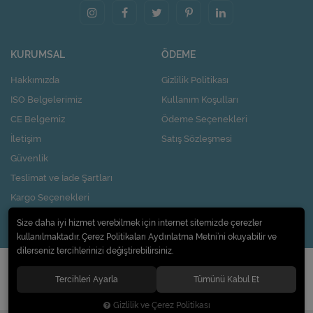
KURUMSAL
ÖDEME
Hakkımızda
Gizlilik Politikası
ISO Belgelerimiz
Kullanım Koşulları
CE Belgemiz
Ödeme Seçenekleri
İletişim
Satış Sözleşmesi
Güvenlik
Teslimat ve İade Şartları
Kargo Seçenekleri
Nasıl Kupon Kazanırım?
Size daha iyi hizmet verebilmek için internet sitemizde çerezler
kullanılmaktadır. Çerez Politikaları Aydınlatma Metni’ni okuyabilir ve
dilerseniz tercihlerinizi değiştirebilirsiniz.
© 2020
Pi Design İç ve Dış Ticaret Limited Şirketi
. Tüm hakları saklıdır.
Tercihleri Ayarla
Tümünü Kabul Et
Gizlilik ve Çerez Politikası