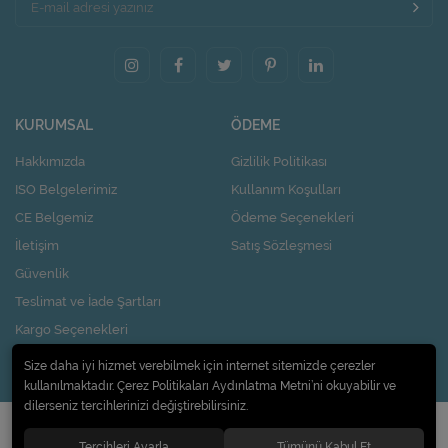
KURUMSAL
ÖDEME
Hakkımızda
Gizlilik Politikası
ISO Belgelerimiz
Kullanım Koşulları
CE Belgemiz
Ödeme Seçenekleri
İletişim
Satış Sözleşmesi
Güvenlik
Teslimat ve İade Şartları
Kargo Seçenekleri
Nasıl Kupon Kazanırım?
Size daha iyi hizmet verebilmek için internet sitemizde çerezler
kullanılmaktadır. Çerez Politikaları Aydınlatma Metni’ni okuyabilir ve
dilerseniz tercihlerinizi değiştirebilirsiniz.
© 2020
Pi Design İç ve Dış Ticaret Limited Şirketi
. Tüm hakları saklıdır.
Tercihleri Ayarla
Tümünü Kabul Et