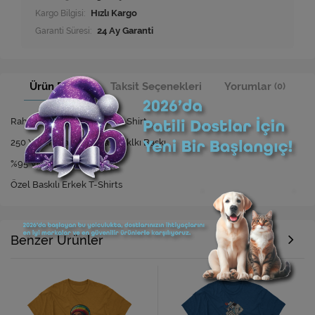
Kargo Bilgisi:
Hızlı Kargo
Garanti Süresi:
24 Ay Garanti
Ürün Bilgisi
Taksit Seçenekleri
Yorumlar
(0)
Rahat Kesim Özel Baskılı T-Shirt
250 Yıkamaya Kadar Dayanıklkı Baskı
%95 Viskon %5 Elastan
Özel Baskılı Erkek T-Shirts
Benzer Ürünler